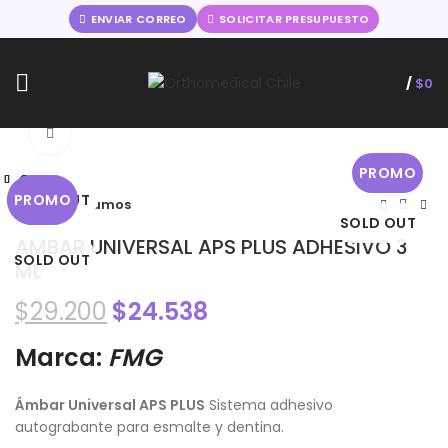
ENVIAR CORREO
SOLICITAR PRESUPUESTO
/
$
0
Comience a escribir para ver los productos que está buscando.
Click to enlarge
PROMO
Cerrar
Cerrar
Cerrar
Cerrar
Cerrar
Cerrar
Cerrar
Cerrar
SOLD OUT
SOLD OUT
PROMO
PROMO
Home
Insumos
SOLD OUT
AMBAR UNIVERSAL APS PLUS ADHESIVO 3
SOLD OUT
ML
$
29.200
$
24.538
Marca:
FMG
Ámbar Universal APS PLUS
Sistema adhesivo
autograbante para esmalte y dentina.