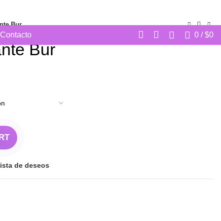
CONTACTAR A VENTAS
SOLICITAR PRESUPUESTO
nte Bur
0
/
$
0
Contacto
nte Bur
RT
lista de deseos