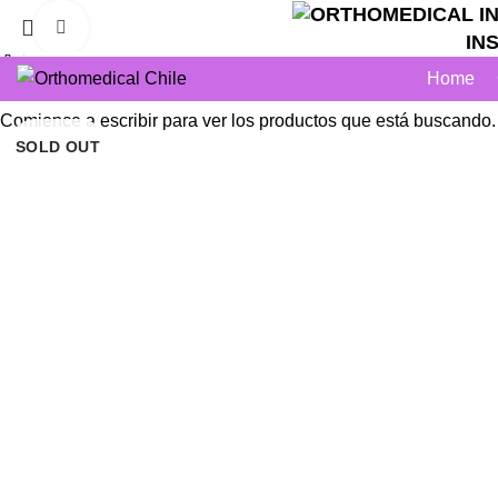
Click to enlarge
INSUM
Cerrar
Cerrar
Cerrar
Cerrar
Cerrar
Cerrar
Cerrar
Cerrar
Home
PROMO
SOLD OUT
SOLD OUT
Comience a escribir para ver los productos que está buscando.
SOLD OUT