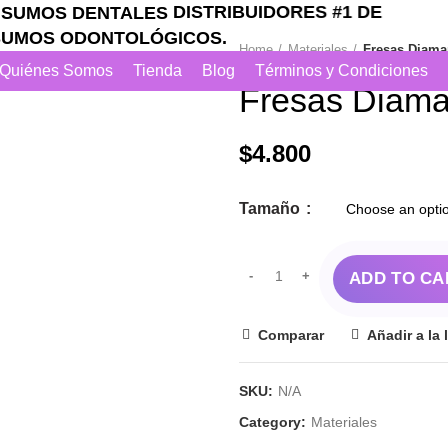
DISTRIBUIDORES #1 DE
OS ODONTOLÓGICOS.
Home
Materiales
Fresas Diama
Quiénes Somos
Tienda
Blog
Términos y Condiciones
Fresas Diama
$
4.800
Tamaño
ADD TO CA
Comparar
Añadir a la 
SKU:
N/A
Category:
Materiales