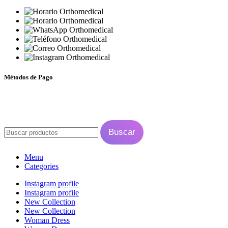
Lun a Vie - 9:00 a 19:00
Sábado - 9:00 a 13:30
+56 9 3670 4073
+56 9 3670 4073
sgilbertgiovanni@gmail.com
orthomedical.cl
Métodos de Pago
© ORTHOMEDICAL INSUMOS DENTALES
2024 - 2026. TODOS LOS
DERECHOS RESERVADOS - DISEÑADO POR
WARLICODE
.
Buscar
Menu
Categories
Instagram profile
Instagram profile
New Collection
New Collection
Woman Dress