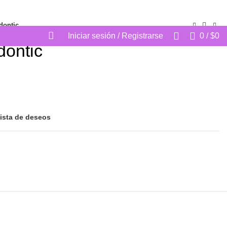
CONTACTAR A VENTAS
SOLICITAR PRESUPUESTO
dontic
Iniciar sesión / Registrarse
0
/
$
0
dontic
lista de deseos