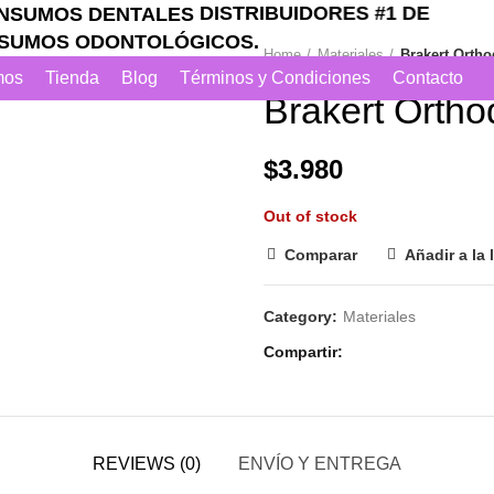
DISTRIBUIDORES #1 DE
MOS ODONTOLÓGICOS.
Home
Materiales
Brakert Ortho
mos
Tienda
Blog
Términos y Condiciones
Contacto
SOLD OUT
Brakert Ortho
$
3.980
Out of stock
Comparar
Añadir a la 
Category:
Materiales
Compartir
REVIEWS (0)
ENVÍO Y ENTREGA