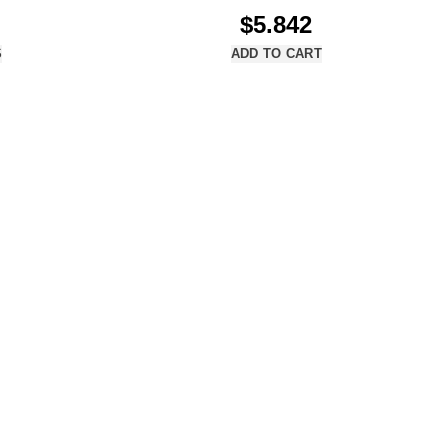
$
5.842
S
ADD TO CART
Métodos de Pago