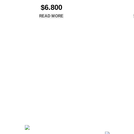
$
6.800
READ MORE
Menú Princip