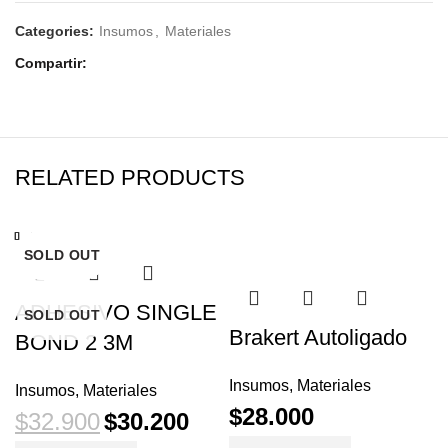
Categories:
Insumos
,
Materiales
Compartir
RELATED PRODUCTS
Cerrar
Cerrar
Cerrar
Cerrar
Cerrar
Cerrar
Cerrar
Cerrar
PROMO
SOLD OUT
SOLD OUT
SOLD OUT
SOLD OUT
ADHESIVO SINGLE
SOLD OUT
Brakert Autoligado
BOND 2 3M
Insumos
,
Materiales
Insumos
,
Materiales
$
28.000
$
32.900
$
30.200