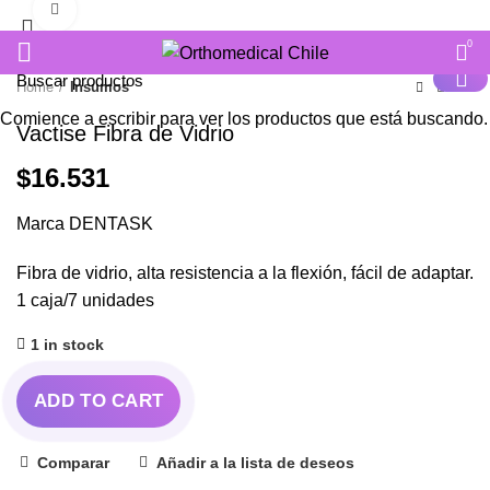
Click to enlarge
ENVIAR CORREO
SOLICITAR PRESUPUESTO
0
Home
Insumos
Comience a escribir para ver los productos que está buscando.
Vactise Fibra de Vidrio
$
16.531
Marca DENTASK
Fibra de vidrio, alta resistencia a la flexión, fácil de adaptar.
1 caja/7 unidades
1 in stock
ADD TO CART
Comparar
Añadir a la lista de deseos