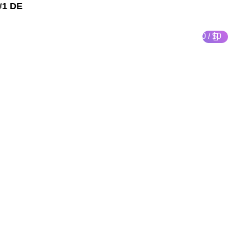
1 DE
CONTACTAR A VENTAS
SOLICITAR PRESUPUESTO
0
/
$
0
logias
Contacto