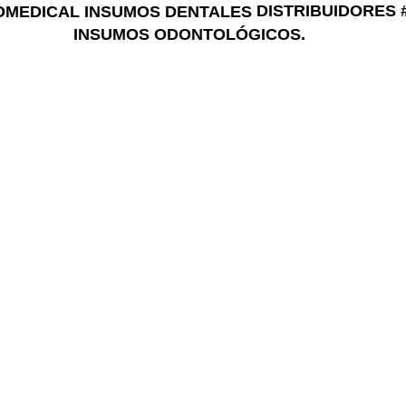
DISTRIBUIDORES #
INSUMOS ODONTOLÓGICOS.
rchives: tecno
Quiénes Somos
Tienda
Blog
Términos y Condiciones
HOME
POSTS TAGGED "TECNOLOGIAS"