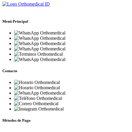
Menú Principal
Inicio
Quiénes Somos
Tienda
Mi Carrito de Compras
Términos y Condiciones
Contacto
Contacto
Lun a Vie - 9:00 a 19:00
Sábado - 9:00 a 13:30
+56 9 3670 4073
+56 9 3670 4073
sgilbertgiovanni@gmail.com
orthomedical.cl
Métodos de Pago