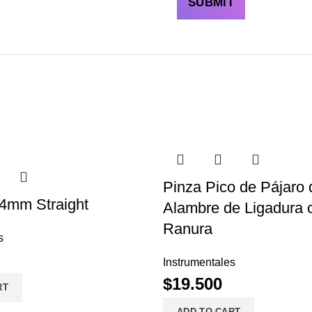
Pinza Pico de Pájaro 
 4mm Straight
Alambre de Ligadura 
Ranura
s
Instrumentales
$
19.500
RT
ADD TO CART