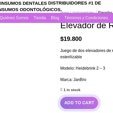
DISTRIBUIDORES #1 DE
UMOS ODONTOLÓGICOS.
Home
Instrumentales
Elevador 
Quiénes Somos
Tienda
Blog
Términos y Condiciones
Elevador de R
$
19.800
Juego de dos elevadores de r
esterilizable
Modelo: Heidebrink 2 – 3
Marca: JanBro
1 in stock
ADD TO CART